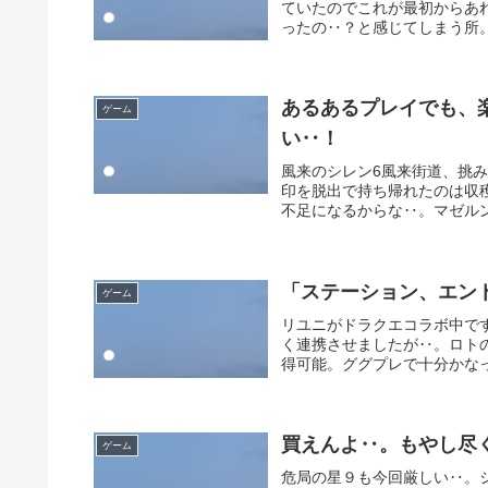
ていたのでこれが最初からあ
ったの‥？と感じてしまう所。
あるあるプレイでも、
ゲーム
い‥！
風来のシレン6風来街道、挑
印を脱出で持ち帰れたのは収
不足になるからな‥。マゼルン
「ステーション、エン
ゲーム
リユニがドラクエコラボ中で
く連携させましたが‥。ロト
得可能。ググプレで十分かなっ
買えんよ‥。もやし尽
ゲーム
危局の星９も今回厳しい‥。