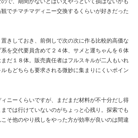
なので、期間がないとはいえやっといて損はないかも
当観でチマチマディニー交換するくらいが好きだった
り置きしておき、前倒しで次の次に作る比較的高価な
プ系を交代要員含めて２４体、サメと運ちゃんを６体
はまだ１８体。販売責任者はフルスキルが二人もいれ
キルもどちらも要求される微妙に集まりにくいポイン
ディニーくらいですが、まだまだ材料が不十分だし得
こまでは行けていないのがちょっと心残り。探索でも
れこそ他のやり残しをやった方が効率が良いのは間違