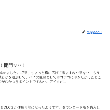
reppasoul
O！開門ッ‥！
で進めました。17章、ちょっと横に広げて来ますね‥章を‥。もう
戦とかを追加して、バイの巨悪としてボコボコに叩きたかったとこ
がむかつきポイントですね‥。アイクが...
ト＆DLC２が使用可能になったようです。ダウンロード版を購入し