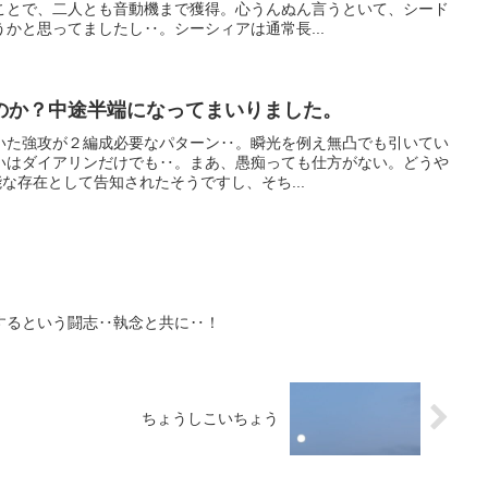
ことで、二人とも音動機まで獲得。心うんぬん言うといて、シード
かと思ってましたし‥。シーシィアは通常長...
のか？中途半端になってまいりました。
いた強攻が２編成必要なパターン‥。瞬光を例え無凸でも引いてい
いはダイアリンだけでも‥。まあ、愚痴っても仕方がない。どうや
能な存在として告知されたそうですし、そち...
するという闘志‥執念と共に‥！
ちょうしこいちょう