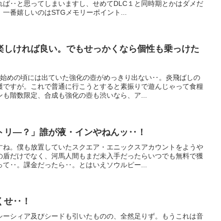
れば‥と思ってしまいますし、せめてDLC１と同時期とかはダメだ
一番嬉しいのはSTGメモリーポイント...
楽しければ良い。でもせっかくなら個性も乗っけた
み始めの頃には出ていた強化の壺がめっきり出ない‥。炎飛ばしの
穫ですが。これで普通に行こうとすると素振りで遊んじゃって食糧
も階数限定、合成も強化の壺も渋いなら、ア...
トリ―？」誰が液・インやねんッ‥！
すね。僕も放置していたスクエア・エニックスアカウントをようや
の盾だけでなく、河馬人間もまだ未入手だったらいつでも無料で獲
て‥。課金だったら‥。とはいえソウルピー...
くせ‥！
シーシィア及びシードも引いたものの、全然足りず。もうこれは音