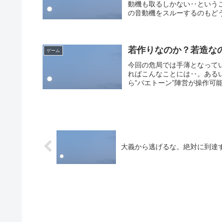
動機も取るしかない‥という
の音動機をスルーするのもどう
若作りなのか？若造な
ゲーム
今回の危局では手薄となって
ればこんなことには‥。ある
ら”パエトーン”陣営が操作可
大義から逃げるな。絶対に到達