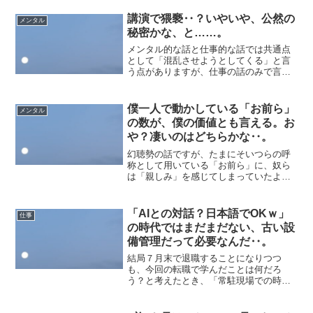
ポーンが最奥部に辿り着けば「成れ
る」、というのは別に将棋でもよくある
講演で猥褻‥？いやいや、公然の
メンタル
「成金」と同じ概念だ...
秘密かな、と……。
メンタル的な話と仕事的な話では共通点
として「混乱させようとしてくる」と言
う点がありますが、仕事の話のみで言え
ば「単に機密であるのかもしれない」か
つ、「公然の秘密なだけだけど、僕が普
通に知らない」のパターンもありつつ。
僕一人で動かしている「お前ら」
メンタル
経験上、初期に色々あった...
の数が、僕の価値とも言える。お
や？凄いのはどちらかな‥。
幻聴勢の話ですが、たまにそいつらの呼
称として用いている「お前ら」に、奴ら
は「親しみ」を感じてしまっていたよう
なのです。いやいや、お前らごとき貞子
ですらないからな‥？貞子には貞子とい
う定められた特定の名前があるにしろ、
「AIとの対話？日本語でOKｗ」
仕事
お前らの名はどちらに載っ...
の時代ではまだまだない、古い設
備管理だって必要なんだ‥。
結局７月末で退職することになりつつ
も、今回の転職で学んだことは何だろ
う？と考えたとき、「常駐現場での時間
経過」だったのではないかと思ったんで
すよね。前前職で巡回や遠隔管理での物