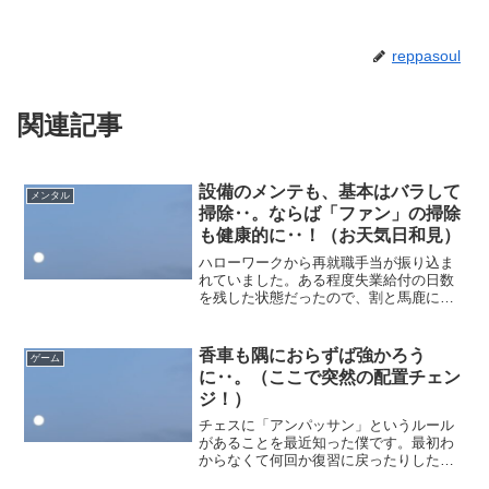
reppasoul
関連記事
設備のメンテも、基本はバラして
メンタル
掃除‥。ならば「ファン」の掃除
も健康的に‥！（お天気日和見）
ハローワークから再就職手当が振り込ま
れていました。ある程度失業給付の日数
を残した状態だったので、割と馬鹿にな
らない金額。助かる‥。まだ助かる‥。
本来転職アドバイザーみたいな人の取り
分だったものが転職者にも還元されるよ
香車も隅におらずば強かろう
ゲーム
うになったのだと思えば、...
に‥。（ここで突然の配置チェン
ジ！）
チェスに「アンパッサン」というルール
があることを最近知った僕です。最初わ
からなくて何回か復習に戻ったりしたの
ですが‥（Duolingoで学習中）。まあ、