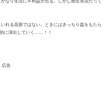
らかなり生活に不利益が出る。しかし衛生害虫だって
もいれる花形ではない。ときにはきっちり益をもたら
図的に演出していく……！！
広告