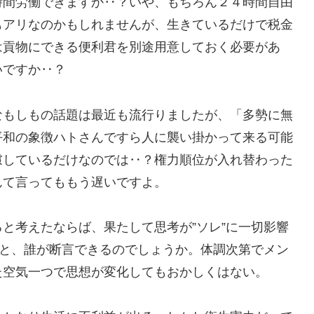
時間労働できますか‥？いや、もちろん２４時間自由
もアリなのかもしれませんが、生きているだけで税金
は貢物にできる便利君を別途用意しておく必要があ
いですか‥？
なもしもの話題は最近も流行りましたが、「多勢に無
平和の象徴ハトさんですら人に襲い掛かって来る可能
慮しているだけなのでは‥？権力順位が入れ替わった
んて言ってももう遅いですよ。
と考えたならば、果たして思考が”ソレ”に一切影響
”と、誰が断言できるのでしょうか。体調次第でメン
た空気一つで思想が変化してもおかしくはない。