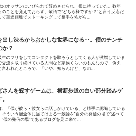
代のオッサンにいびられて辞めさせられ、根に持っていた。数年
らのことを覚えておらず、敬語で”どちら様ですか？”と言う反応だ
て至近距離でストーキングして相手を怖がら...
を出し渋るからおかしな世界になる‥。僕のチンチ
のか？
級生のフリをしてコンタクトを取ろうとしてくる人が激増していま
で交流を取り続けている人間など家族くらいのもんなので、例え
言われたところで、「いや、知らんけど」なの...
ばさんを躱すゲームは、横断歩道の白い部分踏みゲ
す。
は、「僕が彼ら・彼女らに話しかけている」と勝手に認識している
「そういう層全体に当てはまる一般論を”自分の発信の場で”述べて
”僕の発信の場”であるブログを見に来て...