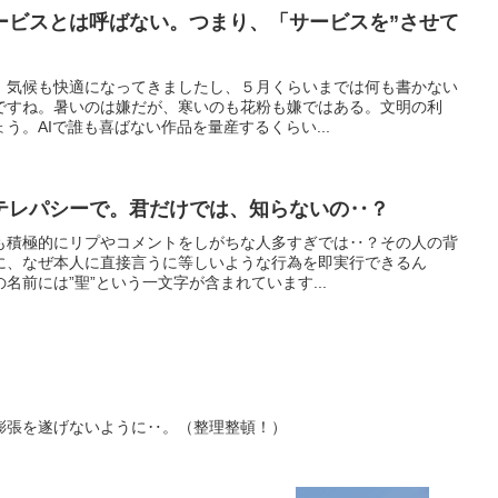
ービスとは呼ばない。つまり、「サービスを”させて
。気候も快適になってきましたし、５月くらいまでは何も書かない
ですね。暑いのは嫌だが、寒いのも花粉も嫌ではある。文明の利
う。AIで誰も喜ばない作品を量産するくらい...
テレパシーで。君だけでは、知らないの‥？
にも積極的にリプやコメントをしがちな人多すぎでは‥？その人の背
に、なぜ本人に直接言うに等しいような行為を即実行できるん
名前には”聖”という一文字が含まれています...
膨張を遂げないように‥。（整理整頓！）