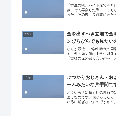
「学生の頃、バイト先で４０
後、街で再会した際に、こち
った。その後、長時間にわたっ
金を出すべき立場で金
ブログ
ンぴらぴらでも見たい
なんか最近、中学生時代の同
す。例の如く僕に中学生以前
「貴様の兄の知り合いの～」と
ぶつかりおじさん・お
ブログ
ームみたいな片手間で
どうやら「幻聴」組の理解で
ようなのです。僕からしたら
いるに過ぎない」のですが‥。