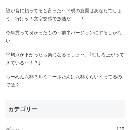
誰が音に頼ってると言った‥？横の意図はあなたでしょ
う。行けッ！文字交感で放熱だ……！！
今年買って良かったもの～前半バージョンにするしかな
い。
平均点が下がったら楽になるっしょ‥。｢むしろ上がって
きている‥！？｣
らーめん六杯？ルミエールたんは八杯くらいイってるの
では？
カテゴリー
ゲーム
135