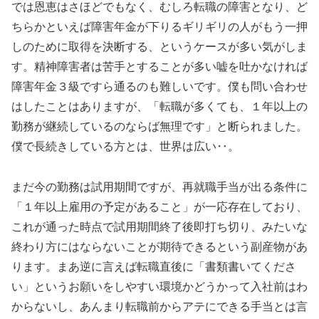
では恩恵はさほどでもなく、むしろ転職の障害となり、ど
ちらかといえば障害年金が下りるギリギリの人がもう一押
しのために取得を決断する、というケースが多い気がしま
す。精神障害者は苦手とすることが多い嘘を吐かなければ
障害年金３級ですら通るのも難しいです。僕も問い合わせ
はしたことはありますが、「転職が多くても、１年以上の
勤務が継続しているのならば無理です」と断られました。
僕で長続きしている方とは、世界は広い‥。
まだ今の勤務は試用期間ですが、再就職手当が出る条件に
「１年以上雇用の予定があること」が一応存在しており、
これが通った時点で試用期間終了後即打ち切り、みたいな
終わり方にはならないことが期待できるという副産物があ
ります。まあ逆に言えば転職直後に「書類書いてくださ
い」というお願いをしやすい環境かどうかって入社前はわ
からないし、あんまり転職前からアテにできる手当とは言