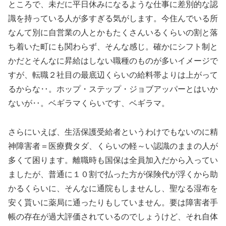
ところで、未だに平日休みになるような仕事に差別的な認
識を持っている人が多すぎる気がします。今住んでいる所
なんて別に自営業の人とかもたくさんいるくらいの割と落
ち着いた町にも関わらず、そんな感じ。確かにシフト制と
かだとそんなに昇給はしない職種のものが多いイメージで
すが、転職２社目の最底辺くらいの給料帯よりは上がって
るからな‥。ホップ・ステップ・ジョブアッパーとはいか
ないが‥。ベギラマくらいです、ベギラマ。
さらにいえば、生活保護受給者というわけでもないのに精
神障害者＝医療費タダ、くらいの軽～い認識のままの人が
多くて困ります。離職時も国保は全員加入だから入ってい
ましたが、普通に１０割で払った方が保険代が浮くから助
かるくらいに、そんなに通院もしませんし、聖なる湿布を
安く貰いに薬局に通ったりもしていません。要は障害者手
帳の存在が過大評価されているのでしょうけど、それ自体