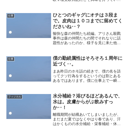
層が多少存在するのかもしれません。前
にも書きましたが、電力科目の補強を兼
ねて１級ボイラーと危険物取扱者甲種の
ひとつのギャグにオチは３段ま
仕事
勉強に逸れていますので...
で。皮肉は１０コまでに留めてく
ださいね‥？
愉快な森の仲間たち続編。アリさん殺戮
事件は森の仲間たちの間でそれなりに話
題性があったのか、様子を見に来た他の
アリさんはもちろん、巨大バエ（長
老？）が少し離れた箇所に待機して見守
っており、本来なら雨宿りとかしそうな
僕の勤続属性はそろそろ１周年に
仕事
トカゲ氏もつかず離れずを維持...
近づく‥。
まあ昨日のホモ話の続きで、僕の名を語
ってクソ行為をするというのは割とある
あるではあります。僕に仕事上で一瞬で
も脅威を感じた人間で、僕を調べないも
のなどいないですからね（言い過ぎ）。
念のため示しておきますが、僕がどこで
水分補給？浴びるほどあるんで、
フィジカル
なんのアカウントを開設し...
水は。皮膚からがぶ飲みすっ
か‥！
離職期間が結構あいてしまいましたが、
まだまだ夏ではなくやはり春であり、汗
はかくものの水分補給・栄養補給・休息
がきっちり足りていれば特に問題なし。