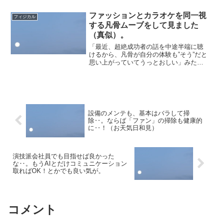
本日はやはり出勤でしたが、明日はお休
み‥。ゆっくり過ごしていきます。‥っ
ファッションとカラオケを同一視
フィジカル
て、こどもの日だけ中日で...
する凡骨ムーブをして見ました
（真似）。
「最近、超絶成功者の話を中途半端に聴
けるから、凡骨が自分の体験も”そう”だと
思い上がっていてうっとおしい」みたい
な投稿を見かけました。合わせて、「自
分のファッションを真似されるのが気持
ち悪い。真似してくるのは以前はどちら
かといえばオシャレな...
設備のメンテも、基本はバラして掃
除‥。ならば「ファン」の掃除も健康的
に‥！（お天気日和見）
演技派会社員でも目指せば良かった
な‥。もうAIとだけコミュニケーション
取ればOK！とかでも良い気が。
コメント