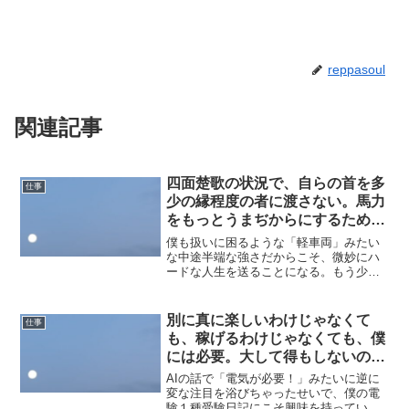
reppasoul
関連記事
四面楚歌の状況で、自らの首を多
仕事
少の縁程度の者に渡さない。馬力
をもっとうまぢからにするため
に、タケコプターでもチュウニズ
僕も扱いに困るような「軽車両」みたい
ムでも‥！
な中途半端な強さだからこそ、微妙にハ
ードな人生を送ることになる。もう少し
だけ弱く、注目すらされなかったら‥。
あるいはもう少しだけ強く、ぶつかって
くる全てを弾き飛ばせたら‥。自分に付
別に真に楽しいわけじゃなくて
仕事
いたレッテルは簡単に剝が...
も、稼げるわけじゃなくても、僕
には必要。大して得もしないのに
目立つだけでディスられるんです
AIの話で「電気が必要！」みたいに逆に
か‥？
変な注目を浴びちゃったせいで、僕の電
験１種受験日記にこそ興味を持っている