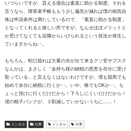
いづらいですが、貰える場合は素直に助かる制度。それを
言うなら、障害者手帳ももう少し偏見が減れば僕の病気自
体は申請条件は満たしているので、「素直に助かる制度」
となってくれると嬉しい所ですが。なんせほぼメリットと
か受けてなくても近隣からいびられるという状況が発生し
ていますからね‥。
もちろん、蛇口捻れば大量の水が出て来るクソ安サブスク
なんかは、まさしく「金持ち様の納税の恩恵を存分に受け
取っている」と言えなくはないわけですが。僕も競馬でも
始めて余分に納税に行くか‥。いや、株でもOKか‥。ち
ょっと預けに行くだけだから！下ろしにくいだけだから！
僕の精子バンクが、３割減していかないうちに……！
メンタル
仕事
メンタル
仕事