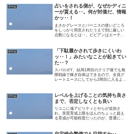
が。普通に意外と強いのがむかつきポイ
占いをされる側が、なぜかディニ
ゲーム
ントですね‥。アイクが...
ーが貰える‥。何が対価だ、情報
かッ‥！
まさかグレースとバーニスの使いどころ
をしっかり用意されたうえで別に厳しい
点数になるとは‥。ビビアンはエーテル
耐性で使えない‥。強攻ごり押しで‥と
思ってたら何回かやってるうちに点数が
下がってしまった‥。どうせならエーテ
「下駄履かされて歩きにくいわ
ゲーム
ルベール推しの場所でイド...
ッ‥！」みたいなことが起きてい
た‥？
スパロボY、結局1周目のクリア後でも無
限戦線で稼ぎ自体はできるので、全員グ
レートエースにしてから2周目に入るよう
にしました。資金獲得はともかく、最大
SPアップ効果がなにより助かる。案外戦
線の雑魚敵が強くて即育成しながらにな
レベルを上げることの気持ち良さ
ゲーム
り、意外と地味に育...
まで、否定しなくとも良い
リユニに魂アビリティとやらが追加さ
れ、実質育成上限をほんのちょっと超え
る育成が可能程度だったのが、普通に上
限育てようと思うだけで膨大な時間が必
要となることに‥。RPGやキャラゲーと
してはそっちの方が全然楽しいと思うの
自宅総合警備でも目指すか‥。