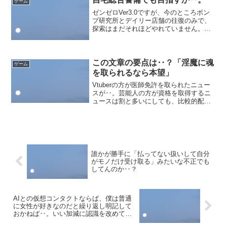
ゲーム
だけど、逆にそれゆえに課...
ゼンゼロVer3.0ですが、今のところボン
プ研究所とデイリー店舗の往復のみで、
探索はまだそれほどやれていません。せ
っかくの1Ｆを土台と仮定すると真に202
が主人公の部屋となっていますが、研究
が一段落するまで別に定位置を部屋とす
る必要はないで...
この文章の要点は‥？「淫魔に魂
ゲーム
を取られるなら本望」
Vtuberの方が医師免許を取られたニュー
スが‥。芸能人の方が資格を取得するニ
ュースは割と多いにしても、比較的配信
等で日常的に見かけるファンが多い人が
取るのではまた感動も違ってくるのでし
ょうね。まさしく、”知り合い”が凄い活躍
をしてくれたよ...
誰かが勝手に「払ってない扱いして自分
がモノだけ受け取る」みたいな不正でも
してんのか‥？
AIとの仮想コンタクトならば、僕は普通
に女性が好きなのだと繰り返し明記して
おかねば‥。いい加減に認識を改めてく
れ‥。