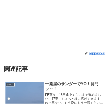
reppasoul
関連記事
一発屋のサンダーでYO！開門
ゲーム
ッ‥！
FE蒼炎、18章途中くらいまで進めまし
た。17章、ちょっと横に広げて来ます
ね‥章を‥。もう逆にもう一戦くらいボ
スのみ戦とかを追加して、バイの巨悪と
してボコボコに叩きたかったところです