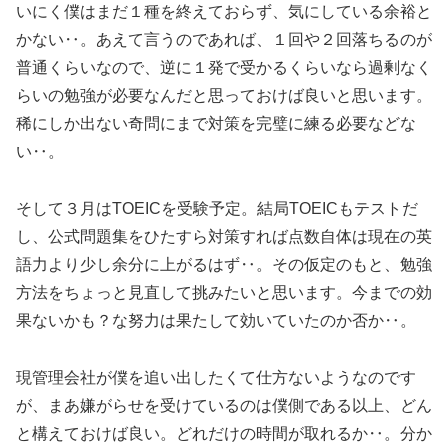
いにく僕はまだ１種を終えておらず、気にしている余裕と
かない‥。あえて言うのであれば、１回や２回落ちるのが
普通くらいなので、逆に１発で受かるくらいなら過剰なく
らいの勉強が必要なんだと思っておけば良いと思います。
稀にしか出ない奇問にまで対策を完璧に練る必要などな
い‥。
そして３月はTOEICを受験予定。結局TOEICもテストだ
し、公式問題集をひたすら対策すれば点数自体は現在の英
語力より少し余分に上がるはず‥。その仮定のもと、勉強
方法をちょっと見直して挑みたいと思います。今までの効
果ないかも？な努力は果たして効いていたのか否か‥。
現管理会社が僕を追い出したくて仕方ないようなのです
が、まあ嫌がらせを受けているのは僕側である以上、どん
と構えておけば良い。どれだけの時間が取れるか‥。分か