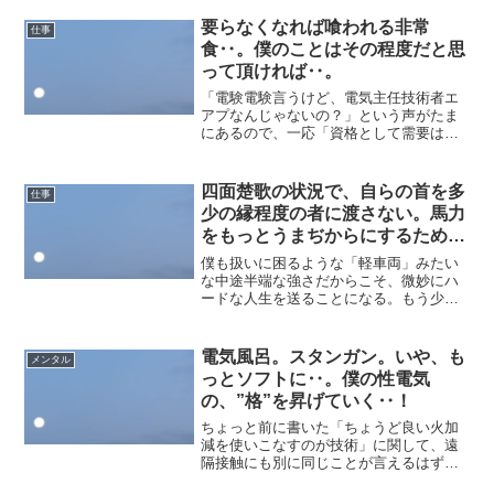
やらないとはすでに宣言した通りです
し、ストイックさが見たければSNSでも
要らなくなれば喰われる非常
仕事
漁ってください。わざわざ...
食‥。僕のことはその程度だと思
って頂ければ‥。
「電験電験言うけど、電気主任技術者エ
アプなんじゃないの？」という声がたま
にあるので、一応「資格として需要は上
がる可能性はあるけど、当然不要になる
可能性もある」という話を書いていこう
と思います。前提として、僕はビル管理
四面楚歌の状況で、自らの首を多
仕事
員をメインとして転職を5...
少の縁程度の者に渡さない。馬力
をもっとうまぢからにするため
に、タケコプターでもチュウニズ
僕も扱いに困るような「軽車両」みたい
ムでも‥！
な中途半端な強さだからこそ、微妙にハ
ードな人生を送ることになる。もう少し
だけ弱く、注目すらされなかったら‥。
あるいはもう少しだけ強く、ぶつかって
くる全てを弾き飛ばせたら‥。自分に付
電気風呂。スタンガン。いや、も
メンタル
いたレッテルは簡単に剝が...
っとソフトに‥。僕の性電気
の、”格”を昇げていく‥！
ちょっと前に書いた「ちょうど良い火加
減を使いこなすのが技術」に関して、遠
隔接触にも別に同じことが言えるはずだ
よな‥とは思う。部屋内のアルミホイル