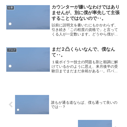
シールドをいつでも増せる状態にして待
機しながらも、管理会社への相談が効い
カウンターが嫌いなわけではあり
仕事
たのか、１０３はもちろん...
ませんが、別に僕が率先して主張
することではないので‥。
以前に説明文を書いたにもかかわらず、
引き続き「この程度の資格で」と言って
くる人が一定数います。どうやら僕が丁
寧に反論するのが楽しくて気持ち良いか
ら、とのことらしいのですが、異性の割
合が多いので別に僕も楽しく喜んで再度
まだ２凸くらいなんで、僕なん
ブログ
同じような反論文を書いて...
て‥。
１級ボイラー技士の問題も割と順調に解
けているかのように思え、来月後半の受
験日までまだまだ余裕がある‥。ITパス
の方も先に模擬を解いてみたことで心の
余裕がある‥。そろそろ、本格的に「大
掃除」の方に取り掛かるべき時期かもし
れない‥。もう、来週・...
誰もが通る道ならば、僕も通って良いの
では‥？