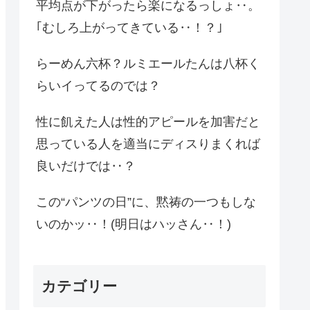
平均点が下がったら楽になるっしょ‥。
｢むしろ上がってきている‥！？｣
らーめん六杯？ルミエールたんは八杯く
らいイってるのでは？
性に飢えた人は性的アピールを加害だと
思っている人を適当にディスりまくれば
良いだけでは‥？
この“パンツの日”に、黙祷の一つもしな
いのかッ‥！(明日はハッさん‥！)
カテゴリー