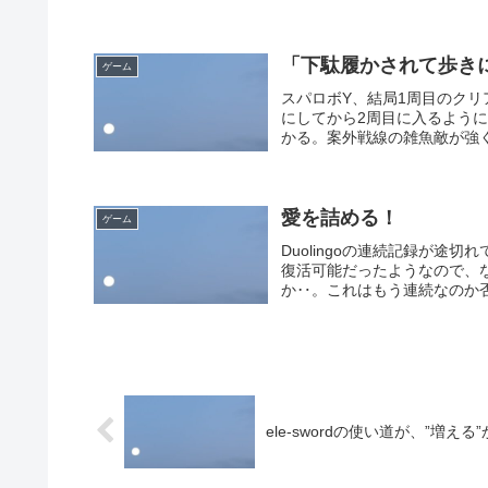
「下駄履かされて歩き
ゲーム
スパロボY、結局1周目のク
にしてから2周目に入るよう
かる。案外戦線の雑魚敵が強く
愛を詰める！
ゲーム
Duolingoの連続記録が
復活可能だったようなので、
か‥。これはもう連続なのか否
ele-swordの使い道が、”増