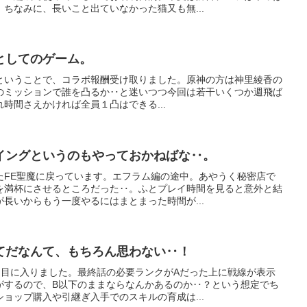
ちなみに、長いこと出ていなかった猫又も無...
としてのゲーム。
ボ！？ということで、コラボ報酬受け取りました。原神の方は神里綾香の
のミッションで誰を凸るか‥と迷いつつ今回は若干いくつか週飛ば
時間さえかければ全員１凸はできる...
イングというのもやっておかねばな‥。
たFE聖魔に戻っています。エフラム編の途中。あやうく秘密店で
を満杯にさせるところだった‥。ふとプレイ時間を見ると意外と結
長いからもう一度やるにはまとまった時間が...
てだなんて、もちろん思わない‥！
周目に入りました。最終話の必要ランクがAだった上に戦線が表示
がするので、B以下のままならなんかあるのか‥？という想定でち
ョップ購入や引継ぎ入手でのスキルの育成は...