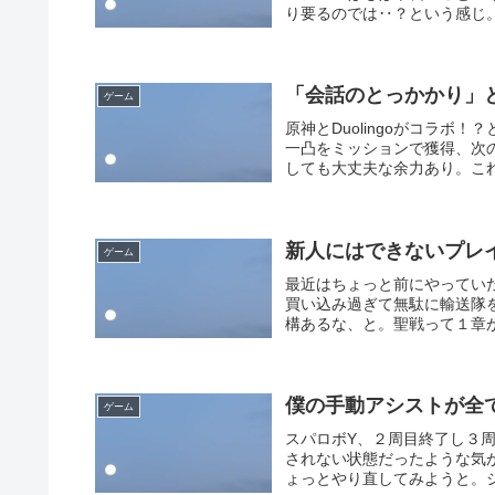
り要るのでは‥？という感じ。
「会話のとっかかり」
ゲーム
原神とDuolingoがコラ
一凸をミッションで獲得、次
しても大丈夫な余力あり。これ
新人にはできないプレ
ゲーム
最近はちょっと前にやってい
買い込み過ぎて無駄に輸送隊
構あるな、と。聖戦って１章が
僕の手動アシストが全
ゲーム
スパロボY、２周目終了し３
されない状態だったような気
ょっとやり直してみようと。シ