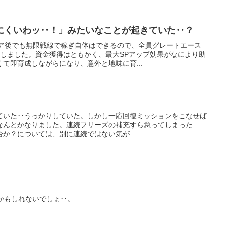
にくいわッ‥！」みたいなことが起きていた‥？
リア後でも無限戦線で稼ぎ自体はできるので、全員グレートエース
にしました。資金獲得はともかく、最大SPアップ効果がなにより助
て即育成しながらになり、意外と地味に育...
途切れていた‥うっかりしていた。しかし一応回復ミッションをこなせば
なんとかなりました。連続フリーズの補充すら怠ってしまった
か？については、別に連続ではない気が...
える”かもしれないでしょ‥。