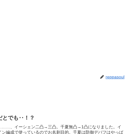
reppasoul
だとでも‥！？
………、イーシェン二凸→三凸。千夏無凸→1凸になりました。イ
イン編成で使っているのでお名刺目的。千夏は防御デバフはやっぱ