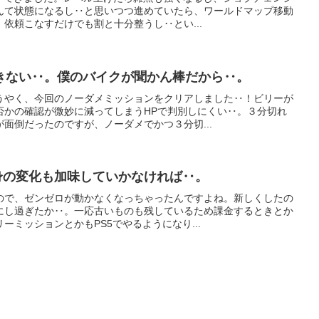
んて状態になるし‥と思いつつ進めていたら、ワールドマップ移動
依頼こなすだけでも割と十分整うし‥とい...
きない‥。僕のバイクが聞かん棒だから‥。
うやく、今回のノーダメミッションをクリアしました‥！ビリーが
否かの確認が微妙に減ってしまうHPで判別しにくい‥。３分切れ
面倒だったのですが、ノーダメでかつ３分切...
身の変化も加味していかなければ‥。
ので、ゼンゼロが動かなくなっちゃったんですよね。新しくしたの
にし過ぎたか‥。一応古いものも残しているため課金するときとか
ーミッションとかもPS5でやるようになり...