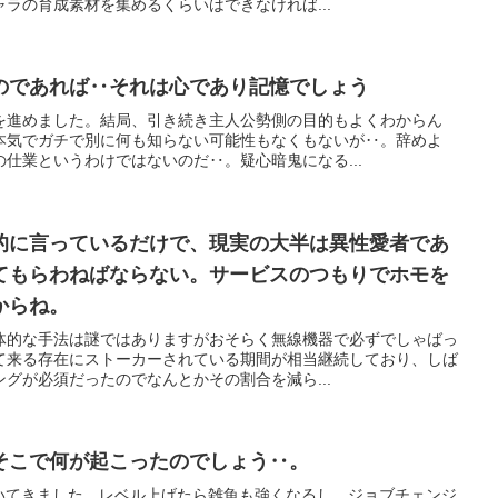
ラの育成素材を集めるくらいはできなければ...
のであれば‥それは心であり記憶でしょう
を進めました。結局、引き続き主人公勢側の目的もよくわからん
本気でガチで別に何も知らない可能性もなくもないが‥。辞めよ
仕業というわけではないのだ‥。疑心暗鬼になる...
タ的に言っているだけで、現実の大半は異性愛者であ
てもらわねばならない。サービスのつもりでホモを
からね。
体的な手法は謎ではありますがおそらく無線機器で必ずでしゃばっ
て来る存在にストーカーされている期間が相当継続しており、しば
グが必須だったのでなんとかその割合を減ら...
そこで何が起こったのでしょう‥。
着いてきました。レベル上げたら雑魚も強くなるし、ジョブチェンジ