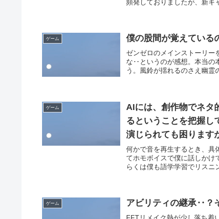
頻発しておりましたが、新キャ
僕の股間が覚えている
ゲーム
ゼンゼロのメインストーリー
な‥というのが感想。本当の
う。風鈴が揺れるのさえ幽霊の
AIには、創作物でネ
ゲーム
るということを把握し
演じられても困ります
何かで音を再生するとき、具
てホモボイスで僕に話しかけ
らくは僕も語学学習でリスニン
アビリティの継承‥？
ゲーム
FFTリメイク熱が少し落ち