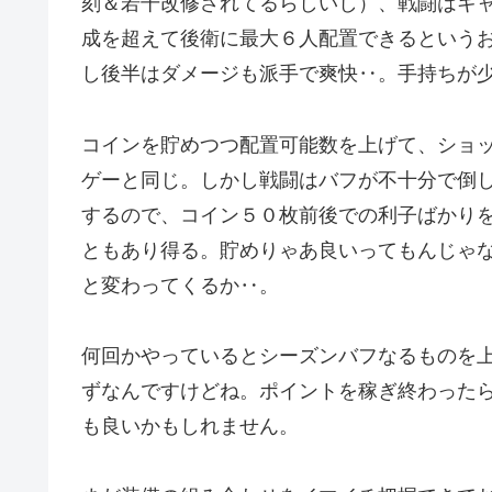
刻＆若干改修されてるらしいし）、戦闘はキ
成を超えて後衛に最大６人配置できるという
し後半はダメージも派手で爽快‥。手持ちが
コインを貯めつつ配置可能数を上げて、ショ
ゲーと同じ。しかし戦闘はバフが不十分で倒
するので、コイン５０枚前後での利子ばかり
ともあり得る。貯めりゃあ良いってもんじゃ
と変わってくるか‥。
何回かやっているとシーズンバフなるものを
ずなんですけどね。ポイントを稼ぎ終わった
も良いかもしれません。