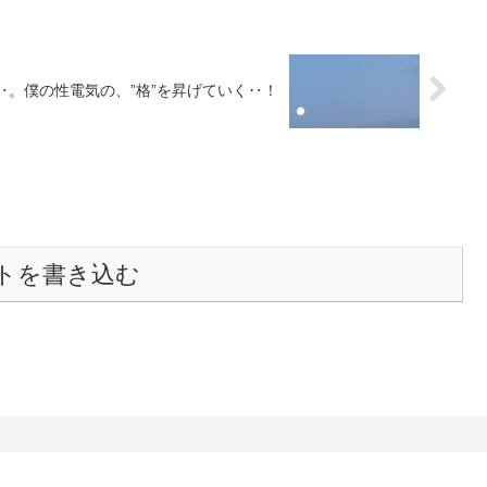
。僕の性電気の、”格”を昇げていく‥！
トを書き込む