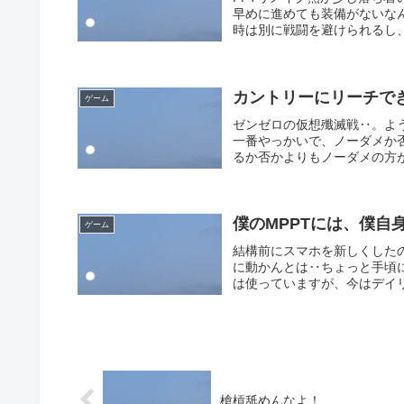
早めに進めても装備がないな
時は別に戦闘を避けられるし、
カントリーにリーチで
ゲーム
ゼンゼロの仮想殲滅戦‥。よ
一番やっかいで、ノーダメか
るか否かよりもノーダメの方が
僕のMPPTには、僕自
ゲーム
結構前にスマホを新しくした
に動かんとは‥ちょっと手頃
は使っていますが、今はデイリ
槍槓舐めんなよ！