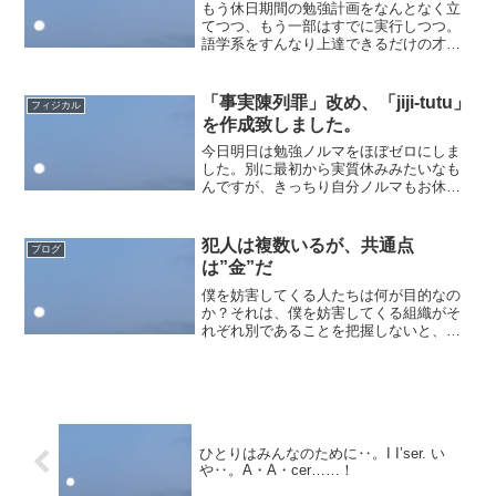
もう休日期間の勉強計画をなんとなく立
てつつ、もう一部はすでに実行しつつ。
語学系をすんなり上達できるだけの才能
は僕には無いようなので、他の資格から
したらちょっと時間も多めに取りつつ。
ブログで言葉をひたすら書くことを趣味
「事実陳列罪」改め、「jiji-tutu」
フィジカル
にしておきながら言葉が苦...
を作成致しました。
今日明日は勉強ノルマをほぼゼロにしま
した。別に最初から実質休みみたいなも
んですが、きっちり自分ノルマもお休
み。そうすると、「案外ヒマ」であるこ
とに気付かされます。詰め込まなくとも
良い予定で自分自身を苦しめていた
犯人は複数いるが、共通点
ブログ
な‥。そりゃ「そんなもの特に想...
は”金”だ
僕を妨害してくる人たちは何が目的なの
か？それは、僕を妨害してくる組織がそ
れぞれ別であることを把握しないと、解
決はできないのかもしれません。しかし
共通して掲示し続けることができるもの
としてこのブログが存在します。例え
ば、創作のネタ探し程度に病...
ひとりはみんなのために‥。I I’ser. い
や‥。A・A・cer……！