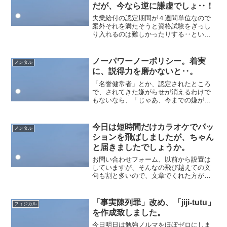
だが、今なら逆に謙虚でしょ‥！
失業給付の認定期間が４週間単位なので
案外それを満たそうと資格試験をぎっし
り入れるのは難しかったりする‥という
のは、就職困難者が４週間で一回の就職
活動等で良い、という条件緩和を使った
例外なので、まあ普通は適当なとこに好
ノーパワーノーポリシー。着実
メンタル
条件制限を課して応募して...
に、説得力を磨かないと‥。
「名誉健常者」とか、認定されたところ
で、されてきた嫌がらせが消えるわけで
もないなら、「じゃあ、今までの嫌がら
せは何だったの？**それ自体が障害だ
と、認めてでもくれるの？**」という話
ではあるわけで、そうすると所詮**健常
今日は短時間だけカラオケでパッ
メンタル
者ではないナニカ**...
ションを飛ばしましたが、ちゃん
と届きましたでしょうか。
お問い合わせフォーム、以前から設置は
していますが、そんなの飛び越えての文
句も割と多いので、文章でくれた方が助
かるな‥ということで、特に個人情報と
かは記載する必要もないので気軽にご質
問でもあればどしどしどうぞ。街中でい
「事実陳列罪」改め、「jiji-tutu」
フィジカル
きなり嫌味言われるのと、...
を作成致しました。
今日明日は勉強ノルマをほぼゼロにしま