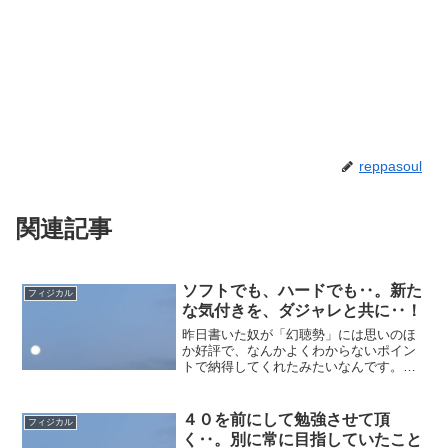
reppasoul
関連記事
ソフトでも、ハードでも‥。新た
フィジカル
な気付きを、ダジャレと共に‥！
昨日書いた奴が「幻聴勢」には思いのほ
か好評で、なんかよくわからないポイン
トで納得してくれたみたいなんです。な
にが嬉しかったんだ‥？ガイジだろうが
障害者だろうが障碍者だろうが、障がい
者だろうが、別に何も変わらないよ、と
４０を前にして勉強させて頂
フィジカル
いうあるあるな主張かとは...
く‥。別に常に目指していたこと