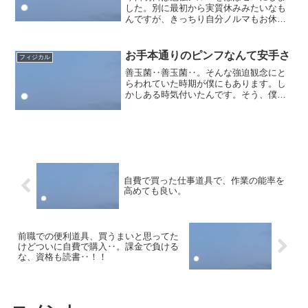
した。別に最初から実質休みみたいなも
んですが、きっちり自分ノルマもお休
み。そうすると、「案外ヒマ」であるこ
とに気付かされます。詰め込まなくとも
良い予定で自分自身を苦しめていた
お手本通りのピンフなんて安手さ
フィジカル
な‥。そりゃ「そんなもの特に想...
善玉菌‥善玉菌‥。そんな強迫観念にと
らわれていた時期が僕にもあります。し
かしある時気付いたんです。そう、僕に
足りなかったのはむしろ悪玉菌‥。一人
暮らしだと不足しがちなのはむしろ直球
に体が欲するはずの肉‥。食ってておか
しくないはずのものを食っ...
自費で買った仕事道具で、作業の能率を
高めても良い。
前職での便利道具、買うまいと思ってた
けどついに自費で購入‥。課金で負ける
な、資格も読書‥！！