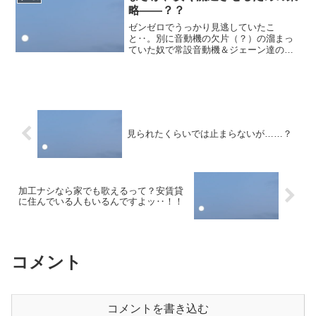
があり。ダンス担当という...
略――？？
ゼンゼロでうっかり見逃していたこ
と‥。別に音動機の欠片（？）の溜まっ
ていた奴で常設音動機＆ジェーン達の分
と交換出来たっぽい。ということで１つ
交換可能分くらいは溜めてたのでジェー
ンのものと交換。A音動機との交換くらい
でしか使わなかったからあん...
見られたくらいでは止まらないが……？
加工ナシなら家でも歌えるって？安賃貸
に住んでいる人もいるんですよッ‥！！
コメント
コメントを書き込む