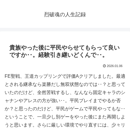
烈破魂の人生記録
貴族やった後に平民やらせてもらって良い
ですか‥。経験引き継いどくんで‥。
2026.01.06
FE聖戦、王道カップリングで評価Aクリアしました。最適
とされる継承なら楽勝だし無双状態なのでは‥？と思って
いたのだけど、全然苦戦するし、なんなら固定キャラのシ
ャナンやアレスの方が強い‥。平民プレイまでやるか否
か？と思ったのだけど、平民がゲームで平民やってもな‥
ということで、一旦少し別ゲーをやった後にまた再開しよ
うと思います。さらに厳しい環境でやり直すには、少々リ