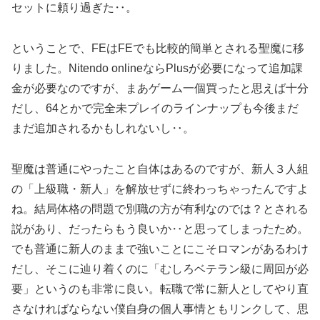
セットに頼り過ぎた‥。
ということで、FEはFEでも比較的簡単とされる聖魔に移
りました。Nitendo onlineならPlusが必要になって追加課
金が必要なのですが、まあゲーム一個買ったと思えば十分
だし、64とかで完全未プレイのラインナップも今後まだ
まだ追加されるかもしれないし‥。
聖魔は普通にやったこと自体はあるのですが、新人３人組
の「上級職・新人」を解放せずに終わっちゃったんですよ
ね。結局体格の問題で別職の方が有利なのでは？とされる
説があり、だったらもう良いか‥と思ってしまったため。
でも普通に新人のままで強いことにこそロマンがあるわけ
だし、そこに辿り着くのに「むしろベテラン級に周回が必
要」というのも非常に良い。転職で常に新人としてやり直
さなければならない僕自身の個人事情ともリンクして、思