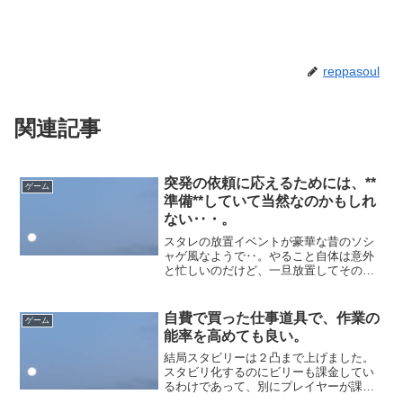
reppasoul
関連記事
突発の依頼に応えるためには、**
ゲーム
準備**していて当然なのかもしれ
ない‥・。
スタレの放置イベントが豪華な昔のソシ
ャゲ風なようで‥。やること自体は意外
と忙しいのだけど、一旦放置してその分
の稼ぎで進むと非常にスムーズ‥。案
外、こんなタイプのゲーム性のソシャゲ
の時代の方が好きだったという人も多い
自費で買った仕事道具で、作業の
ゲーム
かもしれません。それを豪華...
能率を高めても良い。
結局スタビリーは２凸まで上げました。
スタビリ化するのにビリーも課金してい
るわけであって、別にプレイヤーが課金
で引いていけない理由はない‥。しかし