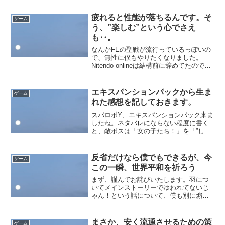
Ver.3.0の予告もあり、ぼちぼち節制。３
凸目に突入するかは運次第‥。配布ポリ
疲れると性能が落ちるんです。そ
ゲーム
クロ即投入でじわ...
う、”楽しむ”という心でさえ
も‥。
なんかFEの聖戦が流行っているっぽいの
で、無性に僕もやりたくなりました。
Nitendo onlineは結構前に辞めてたので、
とはいえ１週間の無料期間は使っていな
かったみたいで、せっかく１週間は確定
で休むし‥ということで入り直してみま
エキスパンションパックから生ま
ゲーム
した。２...
れた感想を記しておきます。
スパロボY、エキスパンションパック来ま
したね。ネタバレにならない程度に書く
と、敵ボスは「女の子たち！」を「”しな
い側”」のスクライド来夏月みたいなもの
と考えたとき、「そんなに全否定する必
要ってある‥？」とどうしても思ってし
反省だけなら僕でもできるが、今
ゲーム
まうと言うか。一途...
この一瞬、世界平和を祈ろう
まず、謹んでお詫びいたします。羽につ
いてメインストーリーでゆわれてないじ
ゃん！という話について、僕も別に煽っ
ちゃった側かもしれないので‥。光り輝
く役割を人に押し付けてどうする、至極
ごもっとも‥。別にリーダーという役割
まさか、安く流通させるための策
ゲーム