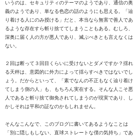
いうのは、セキュリティのテーマのようであり、通信の奥
義のようであり、単なる色恋の話のようにも思える。「辿
り着ける人にのみ授ける」だと、本当なら無害で善人であ
るような存在すら斬り捨ててしまうこともある。むしろ、
深奥に届く人の方が悪人であり、滅ぶべきとも言えなくは
ない。
２回は断って３回目くらいに受けないとダメですか？揺れ
る天秤は、意図的に外力によって揺らすべきではないでし
ょう。だからといって、「素でなんの不正もなく辿り着け
てしまう側の人」も、もちろん実在する。そんな人こそ悪
人であると斬り捨て御免されてしまうのが現実であり、し
かしそれは平和の証なのかもしれません。
そんなこんなで、このブログに書いてあるようなことは
「別に隠しもしない、直球ストレートな僕の気持ち」であ