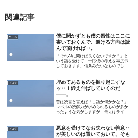
関連記事
僕に聞かずとも僕の習性はここに
ゲーム
書いておくんで、避ける方向は読
んで頂ければ‥。
「それAIに聞けば良くないですか？」と
いう話を受けて、一応僕の考えを再度示
しておきます。信条みたいなものでしょ
うか。もちろん、公開しても構わないと
思っている範囲のものです。第一に、コ
ミュニケーションのある種の縮図はセル
埋めてあるものを掘り起こすな
ブログ
フレジのようなものだと...
ッ‥！鍛え伸ばしていくのだ
――。
昔は読書と言えば「古語か何かかな？」
レベルの読解力が求められるものが多か
ったような気がしますが、最近はライト
ノベルくらいわかりやすさが求められる
とされる文化があるようです。ライトと
は何か？絵があるかないかか？かる～～
悪意を受けてなお失わない善意‥
ブログ
～い感じとは何か。麻雀や...
が美しいのは置いておいて、そも