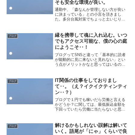
そも安全な環境が良い。
通勤中、「森なんか管理しない方が良い
に決まっている」との小言を頂きまし
た。多分台風対策でちょっと土いじりみ
たいなことをやっていたことに対しての
嫌味なんでしょうけど‥。じゃあ舗装も
されていない洞窟の中で寝泊まりする生
縁を携帯して魂に入れ込む。いつ
ブログ
活に逆行しますか？今の綺麗...
でもアクセス可能な、僕の心の庭
にようこそ‥！
ブログってSNSと違って「基本的に読者
が能動的に見に来ないと見れない」とい
う点がメリットかなと思ってはいるので
すが、最近は「おススメ欄に強制的に上
げる」とか、「勝手に他人のサイトを加
害目的で広告する」とかよくある手法と
IT関係の仕事をしておりまし
ブログ
して使われているみたい...
て‥。（え？イクイクティンティ
ン‥？）
ブログで１円でも稼いだら労働と言える
かどうか？に関しては、最低振込金額を
下回っていたら労働に当たらないと思わ
れるし、１円でOKとするとポイントサイ
トで１０ポイント＝１円みたいなお小遣
い稼ぎをすることでも労働と言える。株
解けるかもしれない誤解は解いて
ブログ
に至っては実質ギャンブ...
いく。語尾が「にゃ」くらいで良