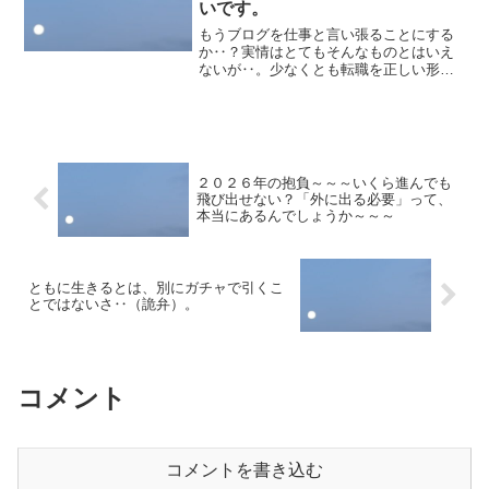
いです。
もうブログを仕事と言い張ることにする
か‥？実情はとてもそんなものとはいえ
ないが‥。少なくとも転職を正しい形で
成功させるには、職を跨いでも妨害して
くる工作者たちを振り払う必要はある。
次の仕事につながる自分の発信の場、す
なわちまあ実質仕事みたい...
２０２６年の抱負～～～いくら進んでも
飛び出せない？「外に出る必要」って、
本当にあるんでしょうか～～～
ともに生きるとは、別にガチャで引くこ
とではないさ‥（詭弁）。
コメント
コメントを書き込む