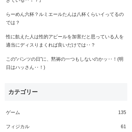
きている‥！？｣
らーめん六杯？ルミエールたんは八杯くらいイってるの
では？
性に飢えた人は性的アピールを加害だと思っている人を
適当にディスりまくれば良いだけでは‥？
この“パンツの日”に、黙祷の一つもしないのかッ‥！(明
日はハッさん‥！)
カテゴリー
ゲーム
135
フィジカル
61