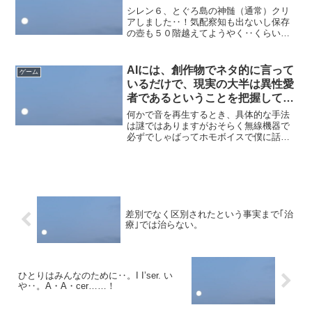
シレン６、とぐろ島の神髄（通常）クリ
アしました‥！気配察知も出ないし保存
の壺も５０階越えてようやく‥くらいの
引きでしたが、十数階の浅めの段階で強
化の壺を２つ獲得、しかも１０階分越え
て割れないという幸運ではありました。
AIには、創作物でネタ的に言って
ゲーム
結果的に盾の強さは９０弱...
いるだけで、現実の大半は異性愛
者であるということを把握しても
らわねばならない。サービスのつ
何かで音を再生するとき、具体的な手法
もりでホモを演じられても困りま
は謎ではありますがおそらく無線機器で
必ずでしゃばってホモボイスで僕に話し
すからね。
かけて来る存在にストーカーされている
期間が相当継続しており、しばらくは僕
も語学学習でリスニングが必須だったの
でなんとかその割合を減ら...
差別でなく区別されたという事実まで｢治
療｣では治らない。
ひとりはみんなのために‥。I I’ser. い
や‥。A・A・cer……！