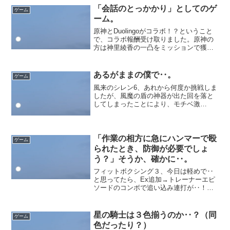
ず‥。もはや何を立てたのかは覚えてい
「会話のとっかかり」としてのゲ
ゲーム
ませんが、おそらく叶っていな...
ーム。
原神とDuolingoがコラボ！？ということ
で、コラボ報酬受け取りました。原神の
方は神里綾香の一凸をミッションで獲
得、次のミッションで誰を凸るか‥と迷
いつつ今回は若干いくつか週飛ばしても
大丈夫な余力あり。これ時間さえかけれ
あるがままの僕で‥。
ゲーム
ば全員１凸はできる...
風来のシレン6、あれから何度か挑戦しま
したが、風魔の盾の神器が出た回を落と
してしまったことにより、モチベ激
減‥。HP満タン時炎を放てる印付きの武
器と気配察知が揃った回もありました
が、空腹により断念‥。ねだやしの巻物
がでなさ過ぎて他ダンジョン...
「作業の相方に急にハンマーで殴
ゲーム
られたとき、防御が必要でしょ
う？」そうか、確かに‥。
フィットボクシング３、今日は軽めで‥
と思ってたら、Ex追加→トレーナーエピ
ソードのコンボで追い込み連打が‥！終
わりのつもりからさらに２度なので、ゲ
ームとはいえさすがに疲れた‥。ちょっ
と甘えて楽な方向へ行こうとするから、
星の騎士は３色揃うのか‥？（同
ゲーム
余計にきつめのメニュー...
色だったり？）