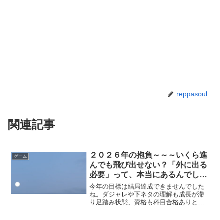
reppasoul
関連記事
２０２６年の抱負～～～いくら進
ゲーム
んでも飛び出せない？「外に出る
必要」って、本当にあるんでしょ
うか～～～
今年の目標は結局達成できませんでした
ね。ダジャレや下ネタの理解も成長が滞
り足踏み状態、資格も科目合格ありとは
いえ、講習取得系や更新系ばかり。ブロ
グの方も別に伸びもせず、縮みもせ