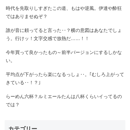
時代を先取りしすぎたこの道、もはや逆風。伊達や酔狂
ではありませぬぞ？
誰が音に頼ってると言った‥？横の意図はあなたでしょ
う。行けッ！文字交感で放熱だ……！！
今年買って良かったもの～前半バージョンにするしかな
い。
平均点が下がったら楽になるっしょ‥。｢むしろ上がって
きている‥！？｣
らーめん六杯？ルミエールたんは八杯くらいイってるの
では？
カテゴリー